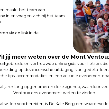
n en maakt het team aan.
a in en voegen zich bij het team 
u. 
en via de link in de 
il jij meer weten over de Mont Ventou
 uitgebreide en vertrouwde online gids voor fietsers di
rbereiding op deze iconische uitdaging: van gedetailleerd
sche tips, accommodaties en een actuele evenementen
 al jarenlang opgenomen in deze agenda, waardoor veel 
Ventoux ons evenement weten te vinden.
l willen voorbereiden, is De Kale Berg een waardevolle b