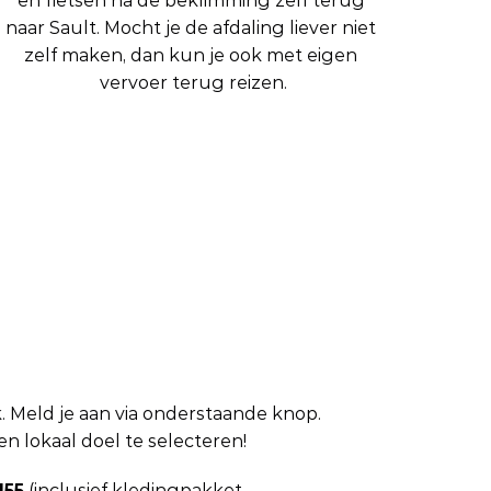
en fietsen na de beklimming zelf terug 
naar Sault. Mocht je de afdaling liever niet 
zelf maken, dan kun je ook met eigen 
vervoer terug reizen.
k. Meld je aan via onderstaande knop. 
n lokaal doel te selecteren! 
155
 (inclusief kledingpakket, 