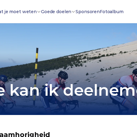
at je moet weten
Goede doelen
Sponsoren
Fotoalbum
 kan ik deelne
 saamhorigheid