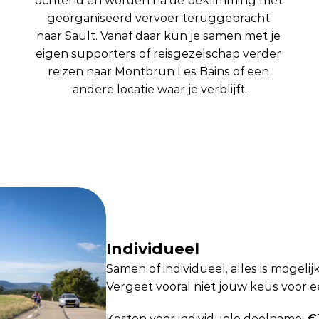
ochtend en worden na de beklimming met 
georganiseerd vervoer teruggebracht 
naar Sault. Vanaf daar kun je samen met je 
eigen supporters of reisgezelschap verder 
reizen naar Montbrun Les Bains of een 
andere locatie waar je verblijft.
Individueel
Samen of individueel, alles is mogelij
Vergeet vooral niet jouw keus voor ee
Kosten voor individuele deelname: 
€