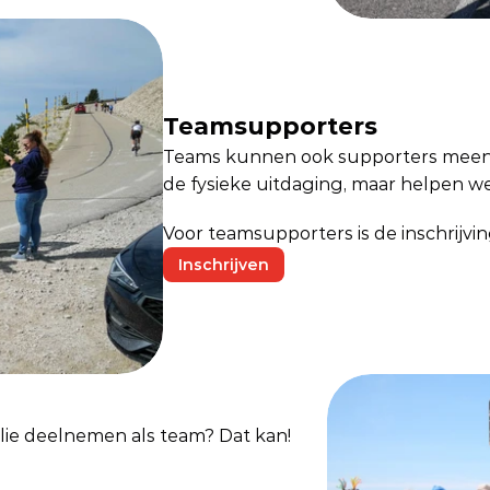
Teamsupporters
Teams kunnen ook supporters meen
de fysieke uitdaging, maar helpen w
Voor teamsupporters is de inschrijving
Inschrijven
ilie deelnemen als team? Dat kan! 