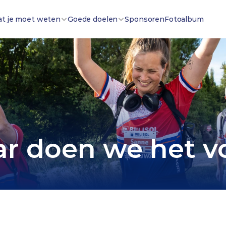
at je moet weten
Goede doelen
Sponsoren
Fotoalbum
r doen we het v