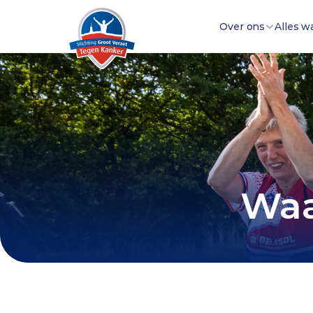
Over ons
Alles w
Waa